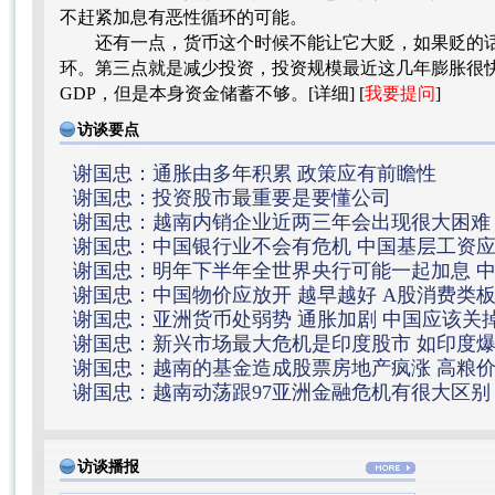
不赶紧加息有恶性循环的可能。
还有一点，货币这个时候不能让它大贬，如果贬的话
环。第三点就是减少投资，投资规模最近这几年膨胀很快
GDP，但是本身资金储蓄不够。[
详细
] [
我要提问
]
访谈要点
谢国忠：通胀由多年积累 政策应有前瞻性
谢国忠：投资股市最重要是要懂公司
谢国忠：越南内销企业近两三年会出现很大困难
谢国忠：中国银行业不会有危机
中国基层工资应
谢国忠：明年下半年全世界央行可能一起加息
谢国忠：中国物价应放开 越早越好
A股消费类
谢国忠：亚洲货币处弱势 通胀加剧
中国应该关
谢国忠：新兴市场最大危机是印度股市
如印度
门
谢国忠：越南的基金造成股票房地产疯涨
高粮
谢国忠：越南动荡跟97亚洲金融危机有很大区别
影响有限
访谈播报