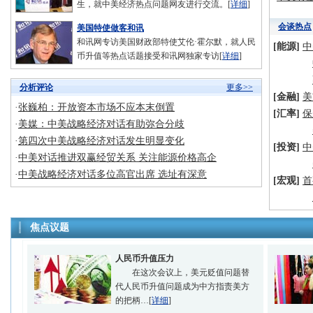
生，就中美经济热点问题网友进行交流。[
详细
]
会谈热点
美国特使做客和讯
和讯网专访美国财政部特使艾伦·霍尔默，就人民
[能源]
中
币升值等热点话题接受和讯网独家专访[
详细
]
分析评论
更多>>
[金融]
美
·
张巍柏：开放资本市场不应本末倒置
[汇率]
保
·
美媒：中美战略经济对话有助弥合分歧
·
第四次中美战略经济对话发生明显变化
[投资]
中
·
中美对话推进双赢经贸关系 关注能源价格高企
·
中美战略经济对话多位高官出席 选址有深意
[宏观]
首
焦点议题
人民币升值压力
在这次会议上，美元贬值问题替
代人民币升值问题成为中方指责美方
的把柄…[
详细
]