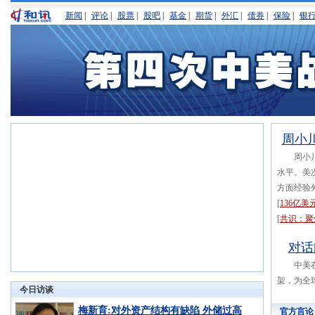
新闻
|
评论
|
股票
|
股吧
|
基金
|
期货
|
外汇
|
债券
|
保险
|
银
周小
周小川表
水平。美
方面经验
[
136亿
[
共识：聚
对话
中美在能
架，为全
今日访谈
梅新育:对外资产结构有缺陷 外储过高
官方言论