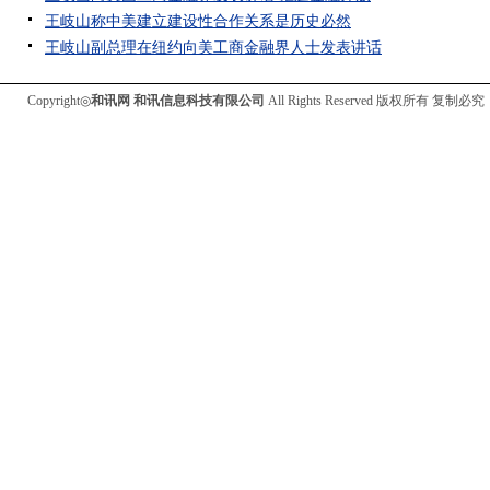
王岐山称中美建立建设性合作关系是历史必然
王岐山副总理在纽约向美工商金融界人士发表讲话
Copyright◎
和讯网 和讯信息科技有限公司
All Rights Reserved 版权所有 复制必究