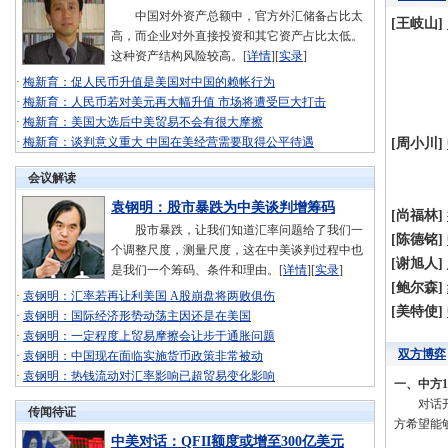
中国对外资产总额中，官方外汇储备占比太
[王岐山]
高，而企业对外直接投资和其它资产占比太低。
这种资产结构风险较高。[
详情
][
实录
]
·
梅新育：促人民币升值是美国对中国的赖帐行为
·
梅新育：人民币若对美元再大幅升值 市场将遭受巨大打击
·
梅新育：美国大选后中美贸易不会有很大摩擦
·
梅新育：谈判意义重大 中国在美经营需要取得公平待遇
[周小川]
会议解读
袁钢明：股市暴跌为中美谈判增筹码
[尚福林]
股市暴跌，让我们知道汇率问题给了我们一
[陈德铭]
个调整尺度，测量尺度，这在中美谈判过程中也
[谢旭人]
是我们一个筹码、条件和理由。[
详情
][
实录
]
[鲍尔森]
·
袁钢明：汇率若再让利美国 A股崩盘将两败俱伤
[美特使]
·
袁钢明：国际经济形势动荡主因还是在美国
·
袁钢明：一定程度上贸易摩擦会让步于通胀问题
双方博弈
·
袁钢明：中国现在面临实施货币政策非常被动
·
袁钢明：热钱流动对汇率影响已超贸易变化影响
一、中方
对话开始
传闻待证
方希望能
中美对话：QFII额度或增至300亿美元