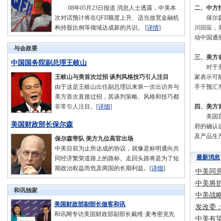
08年05月23日报道 消息人士透露，中美本
二、中方
次对话预计将在QFII额度上升、适当放宽金融机
保尔森表
构持股比例等领域达成新的共识。 [
详情
]
川回应，
动中国通
与会政要
三、美方
中国国务院副总理王岐山
对于美方
王岐山与美首次过招 谈判风格技巧引人注目
家表示可
由于这是王岐山出任副总理以来第一次出访并与
手干预汇
美方首次直接过招，其谈判策略、风格和技巧都
非常引人注目。[
详细
]
四、美方
美国官员
美国财政部长保尔森
府的确认
及产品生
保尔森带队 美方九位高官出场
中美目前为止所达成的协议，就像是标明通向共
最新消息
同经济繁荣道路上的路标。走回头路将是为了短
期政治权益而危及两国的长期利益。[
详细
]
·
中美同
·
中美将
和讯独家
·
中美战
美国财政部副部长做客和讯
·
发改委
和讯网专访美国财政部副部长戴维·麦考密克先
·
中美有