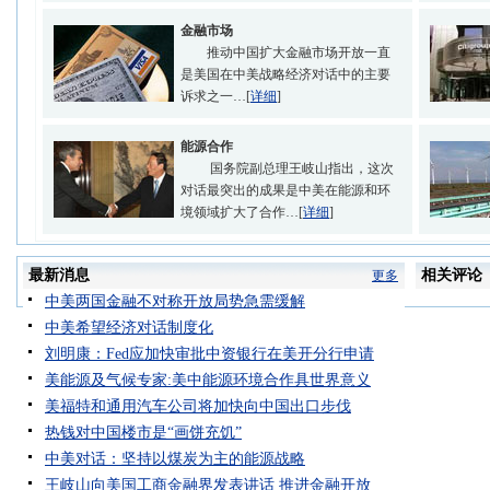
金融市场
推动中国扩大金融市场开放一直
是美国在中美战略经济对话中的主要
诉求之一…[
详细
]
能源合作
国务院副总理王岐山指出，这次
对话最突出的成果是中美在能源和环
境领域扩大了合作…[
详细
]
最新消息
相关评论
更多
中美两国金融不对称开放局势急需缓解
中美希望经济对话制度化
刘明康：Fed应加快审批中资银行在美开分行申请
美能源及气候专家:美中能源环境合作具世界意义
美福特和通用汽车公司将加快向中国出口步伐
热钱对中国楼市是“画饼充饥”
中美对话：坚持以煤炭为主的能源战略
王岐山向美国工商金融界发表讲话 推进金融开放