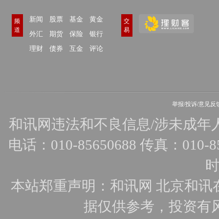
新闻
股票
基金
黄金
频
交
道
易
外汇
期货
保险
银行
理财
债券
互金
评论
举报/投诉/意见反
和讯网违法和不良信息/涉未成年人有害
电话：010-85650688 传真：010-856
时
本站郑重声明：和讯网 北京和讯
据仅供参考，投资有