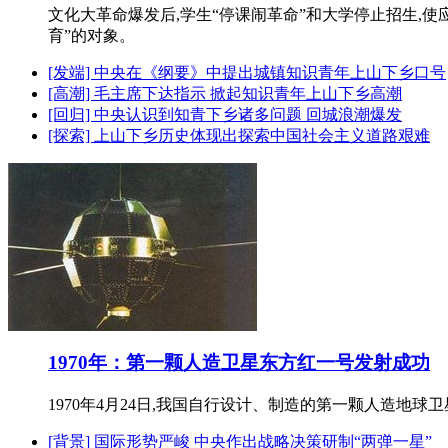
文化大革命爆发后,学生“停课闹革命”和大学停止招生,
育”的对象。
[发端] 中央在《纲要》中提出城镇知识青年上山下乡口号
[高潮] 毛主席下达指示 掀起知识青年上山下乡高潮
[回归] 中央认识到知青下乡诸多问题 回城浪潮爆发
[探索] 上山下乡历史体现出探索中国社会主义道路艰难
1970年：第一颗人造卫星东方红一号发射成功
1970年4月24日,我国自行设计、制造的第一颗人造地球
[背景] 国际形势严峻 中央作出战略决策研制“两弹一星”