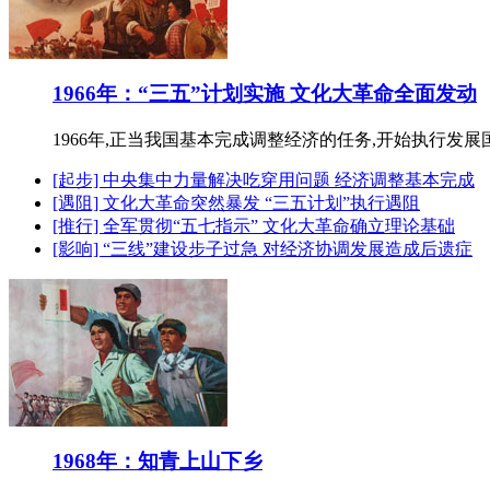
1966年：“三五”计划实施 文化大革命全面发动
1966年,正当我国基本完成调整经济的任务,开始执行发
[起步] 中央集中力量解决吃穿用问题 经济调整基本完成
[遇阻] 文化大革命突然暴发 “三五计划”执行遇阻
[推行] 全军贯彻“五七指示” 文化大革命确立理论基础
[影响] “三线”建设步子过急 对经济协调发展造成后遗症
1968年：知青上山下乡