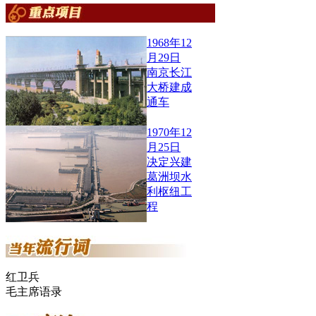
1968年12
月29日
南京长江
大桥建成
通车
1970年12
月25日
决定兴建
葛洲坝水
利枢纽工
程
红卫兵
毛主席语录