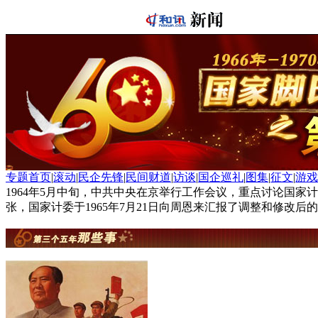
专题首页
|
滚动
|
民企先锋
|
民间财道
|
访谈
|
国企巡礼
|
图集
|
征文
|
游
1964年5月中旬，中共中央在京举行工作会议，重点讨论国家计
张，国家计委于1965年7月21日向周恩来汇报了调整和修改后