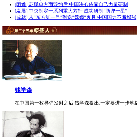
[困难] 苏联单方面毁约后 中国决心依靠自己力量研制
[发展] 中央制定一系列重大方针 成功研制“两弹一星”
[成就] 从"东方红一号"到送"嫦娥"奔月 中国国力不断增强
钱学森
在中国第一枚导弹发射之后,钱学森提出,一定要进一步地