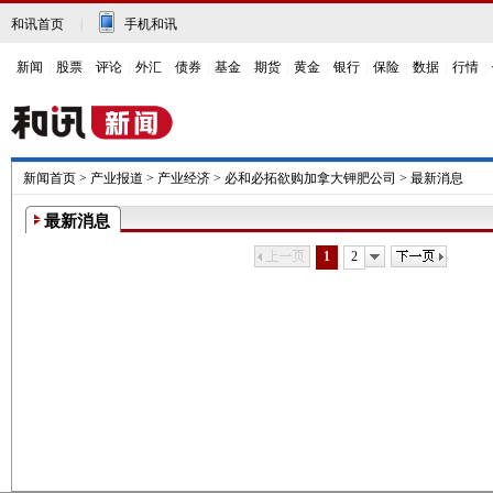
和讯首页
|
手机和讯
新闻
|
股票
|
评论
|
外汇
|
债券
|
基金
|
期货
|
黄金
|
银行
|
保险
|
数据
|
行情
|
新闻首页
>
产业报道
>
产业经济
>
必和必拓欲购加拿大钾肥公司
>
最新消息
最新消息
上一页
下一页
1
2