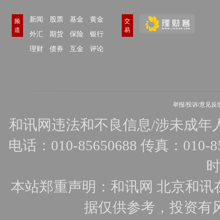
新闻
股票
基金
黄金
频
交
道
易
外汇
期货
保险
银行
理财
债券
互金
评论
举报/投诉/意见反
和讯网违法和不良信息/涉未成年人有害
电话：010-85650688 传真：010-856
时
本站郑重声明：和讯网 北京和讯
据仅供参考，投资有