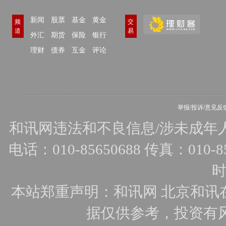
新闻
股票
基金
黄金
频
交
道
易
外汇
期货
保险
银行
理财
债券
互金
评论
举报/投诉/意见反
和讯网违法和不良信息/涉未成年人有害
电话：010-85650688 传真：010-856
时
本站郑重声明：和讯网 北京和讯
据仅供参考，投资有