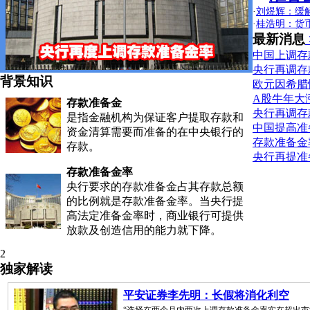
·
刘煜辉：缓
·
桂浩明：货
最新消息
中国上调存
央行再调存
背景知识
欧元因希腊
A股牛年大
存款准备金
央行再调存
是指金融机构为保证客户提取存款和
中国提高准
资金清算需要而准备的在中央银行的
存款准备金
存款。
央行再提准备
存款准备金率
央行要求的存款准备金占其存款总额
的比例就是存款准备金率。当央行提
高法定准备金率时，商业银行可提供
放款及创造信用的能力就下降。
2
独家解读
平安证券李先明：长假将消化利空