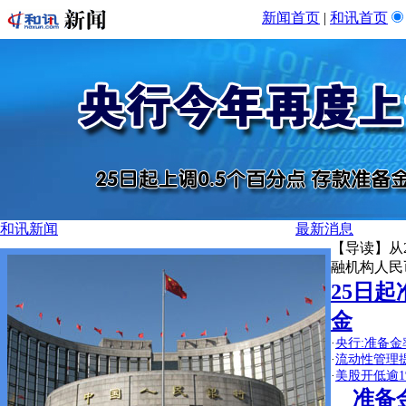
新闻首页
|
和讯首页
和讯新闻
最新消息
【导读】从
融机构人民
25日
金
·
央行:准备
·
流动性管理
·
美股开低逾1
准备