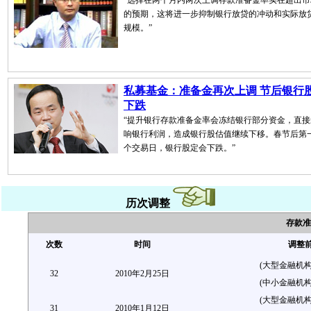
“选择在两个月内两次上调存款准备金率实在超出市
的预期，这将进一步抑制银行放贷的冲动和实际放
规模。”
私募基金：准备金再次上调 节后银行
下跌
“提升银行存款准备金率会冻结银行部分资金，直接
响银行利润，造成银行股估值继续下移。春节后第
个交易日，银行股定会下跌。”
历次调整
存款准
次数
时间
调整
(大型金融机构)
32
2010年2月25日
(中小金融机构)
(大型金融机构)
31
2010年1月12日