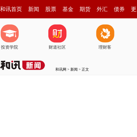
和讯首页
新闻
股票
基金
期货
外汇
债券
更
投资学院
财道社区
理财客
和讯网
>
新闻
> 正文