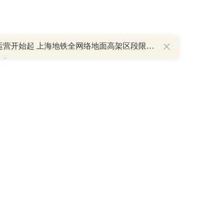
明日运营开始起 上海地铁全网络地面高架区段限速运行
P
重磅利好刺激叠加估值修复预期 主力逆势抄底一只中药龙头股
16 07:29
簧没坏，只是暂时被压住
8:13
部区间已探明，但过程不会一帆风顺
7:48