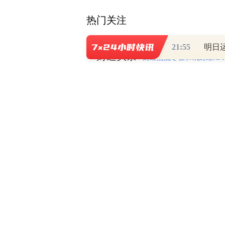
热门关注
21:55
财道头条
财经热点尽在和讯财经AP
秦蠡论股专栏 07-
【日报】弹
脱水君 07-15 0
【日报】底
脱水君 07-14 0