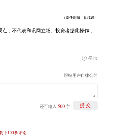
（责任编辑：HF120）
观点，不代表和讯网立场。投资者据此操作，
举报
跟帖用户自律公约
500
提 交
还可输入
字
剩下
100
条评论