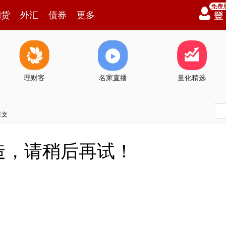
期货
外汇
债券
更多
理财客
名家直播
量化精选
正文
造，请稍后再试！