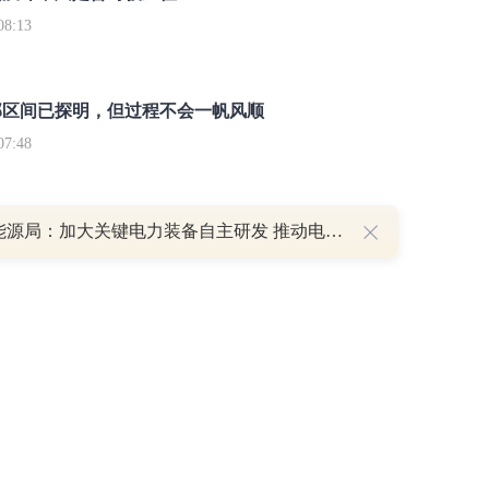
8:13
部区间已探明，但过程不会一帆风顺
7:48
国家能源局：加大关键电力装备自主研发 推动电力芯片、特高压组部件等关键技术突破
讯网无关。和讯网站对文中陈述、观点判断保持中立，不对所包含内容的准确性、可靠
仅作参考，并请自行承担全部责任。
和讯恭候您的意见
-
联系我们
-
关于我们
-
广告服务