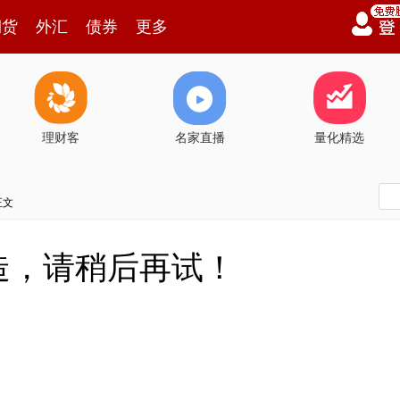
期货
外汇
债券
更多
理财客
名家直播
量化精选
正文
造，请稍后再试！