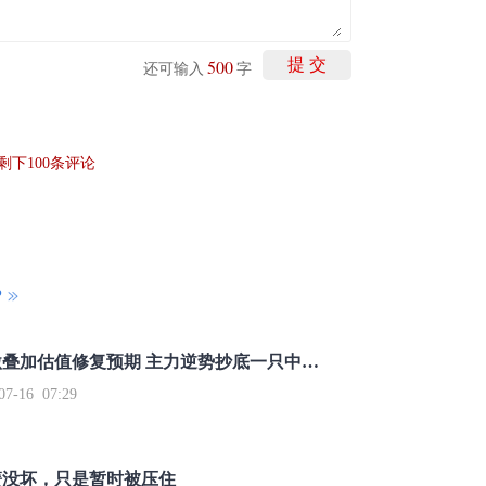
500
提 交
还可输入
字
剩下
100
条评论
P
重磅利好刺激叠加估值修复预期 主力逆势抄底一只中药龙头股
16 07:29
簧没坏，只是暂时被压住