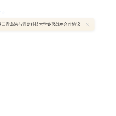
P
港口青岛港与青岛科技大学签署战略合作协议
重磅利好刺激叠加估值修复预期 主力逆势抄底一只中药龙头股
16 07:29
簧没坏，只是暂时被压住
8:13
部区间已探明，但过程不会一帆风顺
7:48