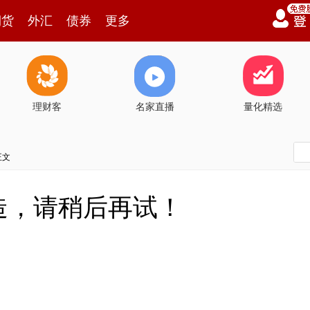
期货
外汇
债券
更多
理财客
名家直播
量化精选
正文
造，请稍后再试！