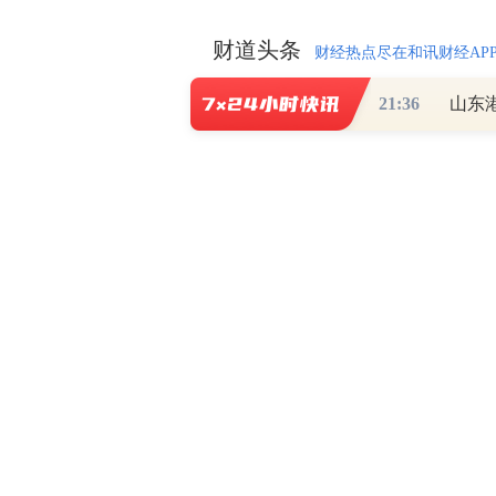
财道头条
财经热点尽在和讯财经AP
21:36
山东
秦蠡论股专栏 07-
【日报】弹
脱水君 07-15 0
【日报】底
脱水君 07-14 0