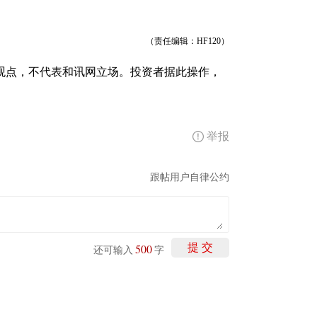
（责任编辑：HF120）
观点，不代表和讯网立场。投资者据此操作，
举报
跟帖用户自律公约
500
提 交
还可输入
字