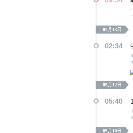
05月13日
02:34
05月12日
05:40
05月10日