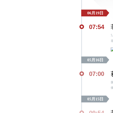
06月19日
07:54
05月16日
07:00
05月15日
09:54