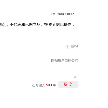
（责任编辑：HF120）
观点，不代表和讯网立场。投资者据此操作，
举报
跟帖用户自律公约
500
提 交
还可输入
字