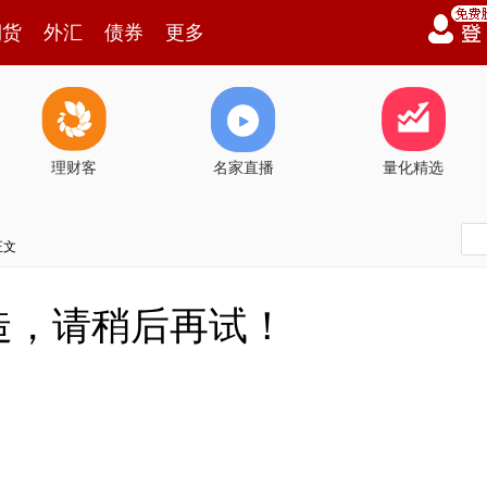
期货
外汇
债券
更多
理财客
名家直播
量化精选
正文
造，请稍后再试！