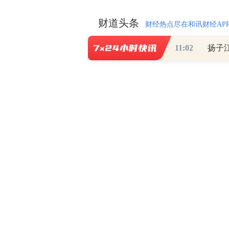
财道头条
财经热点尽在和讯财经AP
11:02
扬子
秦蠡论股专栏 07-
【日报】弹
脱水君 07-15 0
【日报】底
脱水君 07-14 0