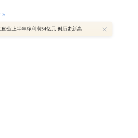
P
江船业上半年净利润54亿元 创历史新高
重磅利好刺激叠加估值修复预期 主力逆势抄底一只中药龙头股
16 07:29
簧没坏，只是暂时被压住
8:13
部区间已探明，但过程不会一帆风顺
7:48