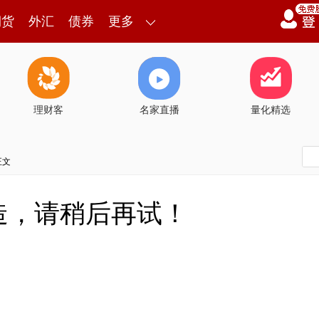
期货
外汇
债券
更多
理财客
名家直播
量化精选
正文
造，请稍后再试！