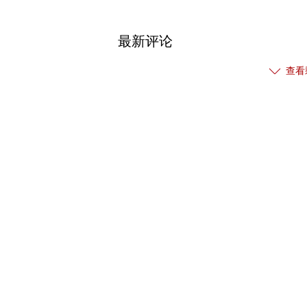
最新评论
查看
热门关注
【免责声明】本文仅代表作者本人观点，与和