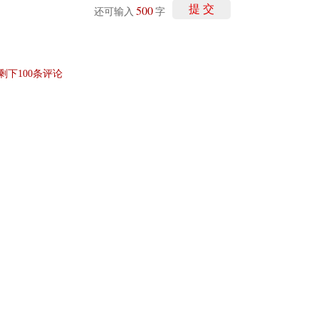
500
提 交
还可输入
字
剩下
100
条评论
讯网无关。和讯网站对文中陈述、观点判断保持中立，不对所包含内容的准确性、可靠
仅作参考，并请自行承担全部责任。