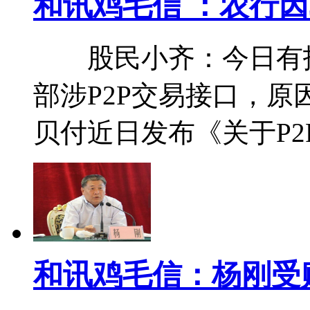
和讯鸡毛信 ：农行因
股民小齐：今日有报
部涉P2P交易接口，
贝付近日发布《关于P2
和讯鸡毛信：杨刚受贿