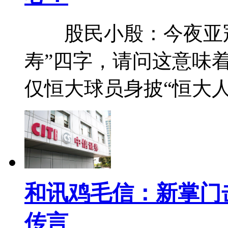
股民小殷：今夜亚冠
寿”四字，请问这意味
仅恒大球员身披“恒大
和讯鸡毛信：新掌门
传言