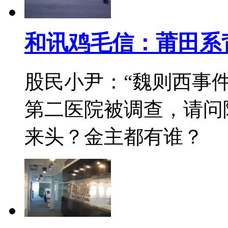
和讯鸡毛信：莆田系
股民小尹：“魏则西事
第二医院被调查，请问
来头？金主都有谁？