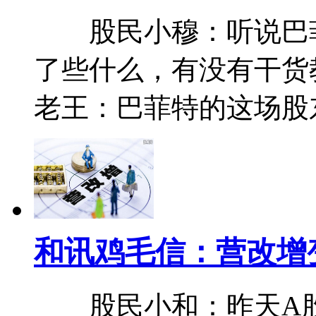
股民小穆：听说巴菲
了些什么，有没有干
老王：巴菲特的这场股
和讯鸡毛信：营改增
股民小和：昨天A股