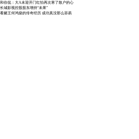
和你侃：大A未迎开门红怕再次寒了散户的心
长城影视控股股东增持“未果”
看赌王何鸿燊的传奇经历 成功真没那么容易