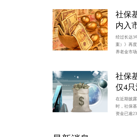
社保基
内入
经过长达3
案）》再度
养老金市
社保
仅4
在近期披露
时，社保基
资金已逾2