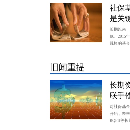
社保
是关
长期以来，
低。201
规模的基金
旧闻重提
长期资
联手
对社保基金
开始，未来
RQFII