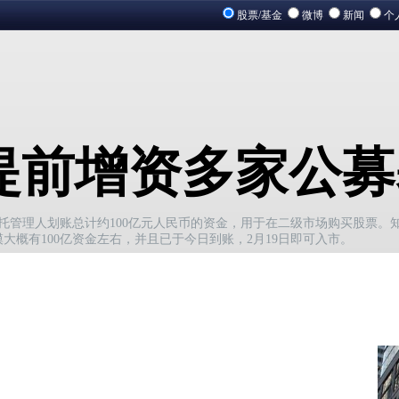
股票/基金
微博
新闻
个
提前增资多家公募
委托管理人划账总计约100亿元人民币的资金，用于在二级市场购买股票
大概有100亿资金左右，并且已于今日到账，2月19日即可入市。