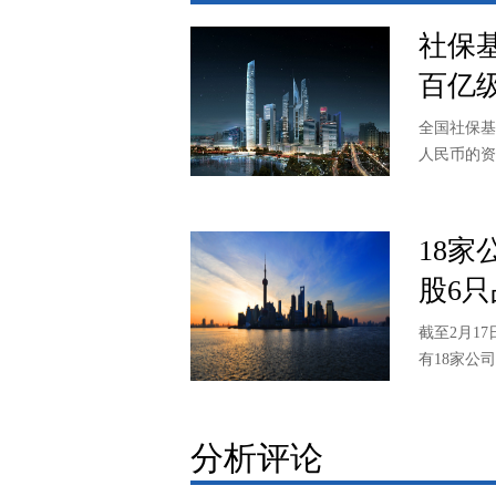
社保
百亿
全国社保基
人民币的资
18家
股6
截至2月1
有18家公
分析评论