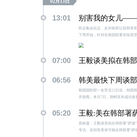
02月13日
13:01
别害我的女儿——
民众集会抗议，反对政府让驻韩美军
下周开始，针对在韩国部署末段高空
07:00
王毅谈美拟在韩部
06:56
韩美最快下周谈部
韩国国防部一名官员12日说，韩国
开协商。本月7日，朝鲜宣布成功发
05:20
王毅:美在韩部署
原标题：王毅谈美拟在韩部署“萨德”
专访。在回答美有可能在韩部署“萨