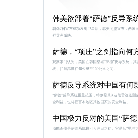
韩美欲部署“萨德”反导系
朝鲜7日宣布成功发射卫星后，韩美同盟宣布，两国同
鲜导弹威胁。
萨德，“项庄”之剑指向何
观察家们认为，美国在韩国部署“萨德”反导系统，
段，拦截高度在40公里至150公里之间。
萨德反导系统对中国有何
“萨德”反导系统覆盖范围，特别是其X波段雷达监
全利益，也将损害本地区其他国家的安全利益。
中国极力反对的美国“萨德
动能杀伤是萨德系统最引人注目之处。它是从“星球大