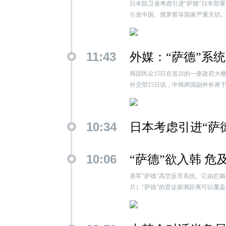
日本防卫省考虑引进“萨德”日本部
引发中国、俄罗斯等国家严重关切
11:43
外媒：“萨德”系
韩国民众15日在首尔的一座政府大楼
外交部15日说，中韩两国副外长将
10:34
日本考虑引进“萨
10:06
“萨德”欲入韩 危
美军“萨德”高空反导系统。它由拦
片）“萨德”的雷达探测距离可以覆