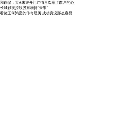
和你侃：大A未迎开门红怕再次寒了散户的心
长城影视控股股东增持“未果”
看赌王何鸿燊的传奇经历 成功真没那么容易