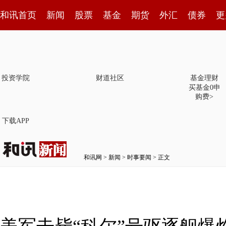
和讯首页
新闻
股票
基金
期货
外汇
债券
更
投资学院
财道社区
基金理财
买基金0申
购费>
下载APP
和讯网
>
新闻
>
时事要闻
> 正文