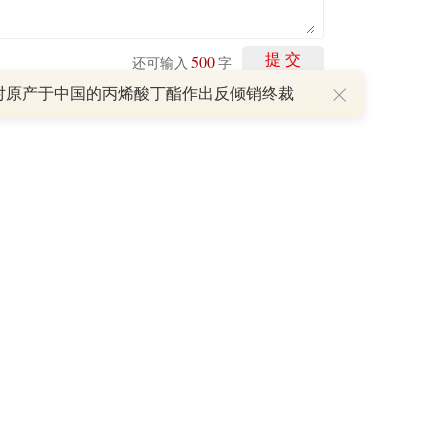
500
提 交
还可输入
字
对原产于中国的丙烯酸丁酯作出反倾销终裁
P
重磅利好刺激叠加估值修复预期 主力逆势抄底一只中药龙头股
16 07:29
簧没坏，只是暂时被压住
8:13