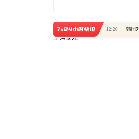
12:20
韩国
热门关注
财道头条
财经热点尽在和讯财经AP
秦蠡论股专栏 07-
【日报】弹
脱水君 07-15 0