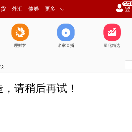
期货
外汇
债券
更多
理财客
名家直播
量化精选
正文
造，请稍后再试！