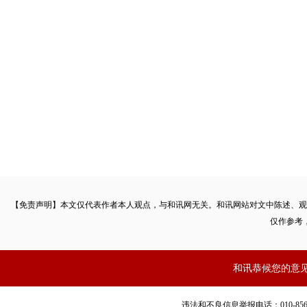
【免责声明】本文仅代表作者本人观点，与和讯网无关。和讯网站对文中陈述、观
仅作参考
和讯恭候您的意
城乡居民人均可支配收入（元）
违法和不良信息举报电话：010-85650899