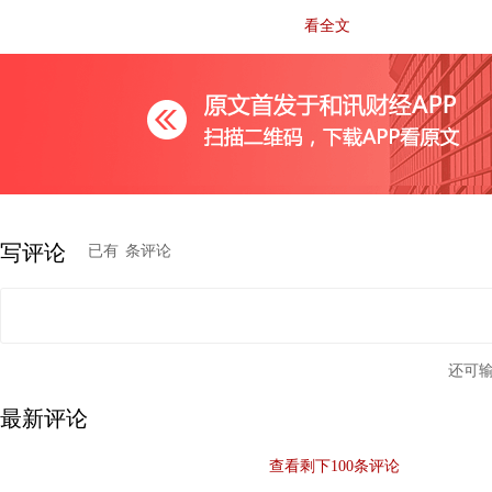
这些无不暗示着：表面上日益丰富的物质生活背后，掩盖的
看全文
事实。
假货泛滥的四点原因
世上没有哪件事是偶然发生的，农村市场之所以会成为假货
然有其原因。总结起来，至少有以下四方面：
写评论
已有
条评论
第一，对廉价商品的青睐，给假货的涌入提供了可乘之机。
长期以来，农村居民的收入都是远低于城镇居民。国家统计局数
还可
年，我国城乡居民人均可支配收入分别为477.6元与191.3元；到
最新评论
人均可支配收入各自上涨至39251元与14617元。二者无论是
查看剩下
100
条评论
对差距（比值）都有增大态势（参见下图）。