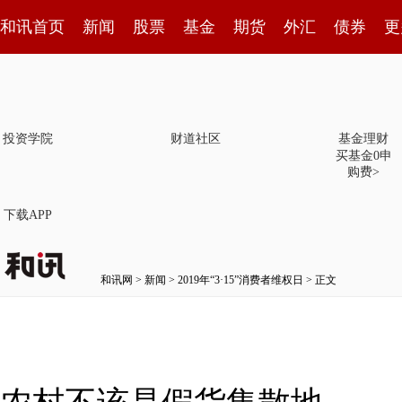
和讯首页
新闻
股票
基金
期货
外汇
债券
更
投资学院
财道社区
基金理财
买基金0申
购费>
下载APP
和讯网
>
新闻
>
2019年“3·15”消费者维权日
> 正文