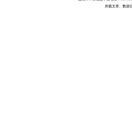
所载文章、数据
较低的收入水平决定了农村居民有限的购买力，于是，价格
影响他们消费决策的最主要因素，其次才是商品的质量与品牌。
《中国防伪报道》杂志上曾经刊登过一则事例：某村民在买
商品的商标、厂名与厂址，在他看来，只要便宜、能吃能用就够
居民消费理念的缩影，同时也为低价劣质商品提供了生存的温床
第二，农村小商品经营主体欠规范。
经济发展的相对滞后以及基础设施的不够完善，使得农村市
们的芳心，许多大型商超无意进驻，从而难以形成规模化的零售
零售与流通服务业的人，大都是规模较小的个体经营者。他们普
律
意识，经营时通常只会关注自己的蝇头小利，即进的货是否会