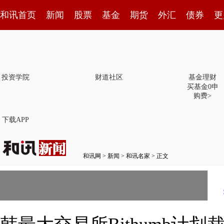
和讯首页
新闻
股票
基金
期货
外汇
债券
更
投资学院
财道社区
基金理财
买基金0申
购费>
下载APP
和讯网
>
新闻
>
和讯名家
> 正文