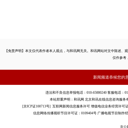
本文首发于微信公众号：野花说。文章内容属作者个人观点，不
资者据此操作，风险请自担。
【免责声明】本文仅代表作者本人观点，与和讯网无关。和讯网站对文中陈述、观
仅作参考
新闻频道恭候您的
违法和不良信息举报电话：010-65880240 客服电话：010-8565
本站郑重声明：和讯网 北京和讯在线信息咨询服务
[
京ICP证100713号
]
互联网新闻信息服务许可
增值电信业务经营许可证[B2-
信息网络传播视听节目许可证：0109404号
广播电视节目制作经
京公网