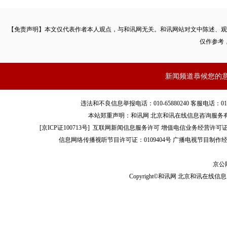
永辉云创主要包括永辉生活店、超级物种、永辉生活app业
关联交易的明目并不多。
【免责声明】本文仅代表作者本人观点，与和讯网无关。和讯网站对文中陈述、观
仅作参考
以2019年上半年关联交易金额为基础，推算2018年永辉云
易额，要达到44,849万元的应收款，需要多大的业务往来支撑？
新闻频道恭候您的
违法和不良信息举报电话：010-65880240 客服电话：010-8565
2019年上半年，永辉超市与彩食鲜及其子公司采购商品，关联交
本站郑重声明：和讯网 北京和讯在线信息咨询服务
元，而彩食鲜与永辉超市之间的应收账款仅为4,103万元。
[
京ICP证100713号
]
互联网新闻信息服务许可
增值电信业务经营许可证[B2-
信息网络传播视听节目许可证：0109404号
广播电视节目制作经
应收账款，是指企业在正常的经营过程中因销售商品、产品
京公网
应向购买单位收取的款项。
Copyright©和讯网 北京和讯在线信息咨
截止2019年6月30日，永辉云创与永辉超市之间仍存在2.7
网从二者的业务形态上暂找不到合理的解释。