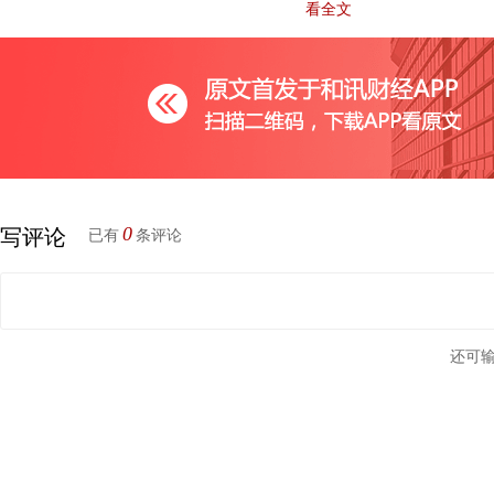
看全文
令投资者迷惑的是，对永辉云创与彩食鲜而言，永辉超市是
致如此大额的应收账款？设置4%的坏账计提比例依据是什么？
持，高达4.49亿元的款项归类于应收账款是否缺乏依据？
永辉云创高额的应收款源自何处？
0
写评论
已有
条评论
以往年度由于永辉云创与彩食鲜均在合并报表范围内，即使
财务报表中也不会体现，而退出合并报表后，永辉超市与永辉云
收账款也就逐一得到体现。
还可
和讯网查询永辉超市2019半年报，永辉超市与永辉云创及子
交易总额1,246万元，期间却产生27,156万元应收账款。