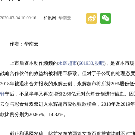
2020-03-04 10:09:16
和讯网
华南云
作者：华南云
上市后资本动作频频的
永辉超市
(
601933
,
股吧
)，是资本市
战略合作伙伴的效益均被利用至极致。但对于子公司的处理态度
2018年被退出合并报表的永辉云创，永辉超市将所持20%股份
轩
宁后，不足半年又再次增资2.66亿元对永辉云创进行输血。
云创与彩食鲜双双进入永辉超市应收账款榜单，2018年及2019
款比例分别为20.86%、14.32%。
截止和讯网发稿，此前发布的两篇文章百度搜索均时不时“被消