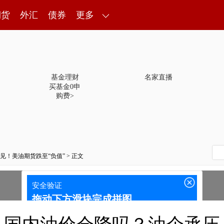
期货
外汇
债券
更多
基金理财
名家直播
买基金0申
购费>
见！美油期货跌至“负值”
> 正文