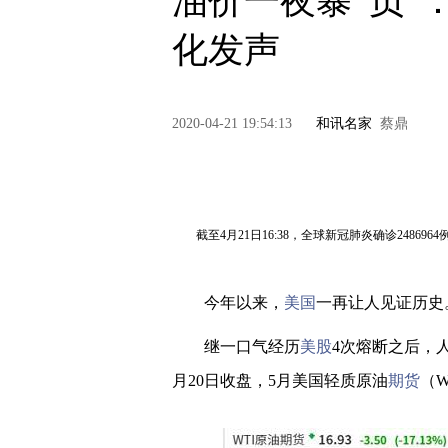
油价一夜暴“负
化发声
2020-04-21 19:54:13
和讯名家
蔡鼎
截至4月21日16:38，全球新冠肺炎确诊248696
今年以来，
美国
一再让人见证历史
继一口气经历
美股
4次熔断之后，
月20日收盘，5月美国轻质原油
期货
（W