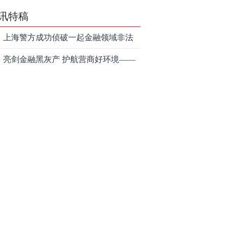
讯特稿
上海警方成功侦破一起金融领域非法
代理维权敲诈勒索案件
亮剑金融黑灰产 护航营商好环境——
上海普陀严打“代理维权”敲诈犯罪、筑
【投资者教育】证券投顾行业首例以
牢金融法治屏障
敲诈勒索罪定罪的非法代理维权案二
和讯信息李梦琪：炒股后才明白的九
审宣判，主犯获刑五年
个人生道理
和讯信息陈乔文：下半年的行情启动
了
和讯信息张平：A股4连阳后，踏空怎
么办？结构性回补！
和讯信息高璐明：深夜利好！不加息
了？周一还能涨吗？
和讯信息房勇：数据利好，下周一应
对方案
和讯信息代国飞：看懂这3种十字星k