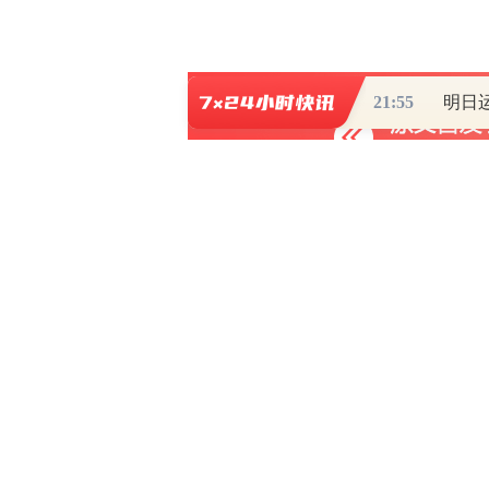
21:55
0
写评论
已有
条评论
财道头条
财经热点尽在和讯财经AP