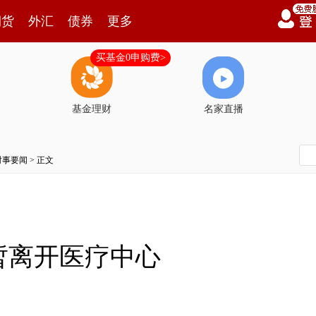
期货
外汇
债券
更多
买基金0申购费>
基金理财
名家直播
时事要闻
> 正文
暂离开医疗中心