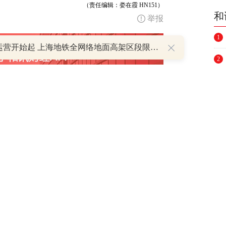
（责任编辑：娄在霞 HN151）
和
举报
1
明日运营开始起 上海地铁全网络地面高架区段限速运行
2
3
4
5
跟帖用户自律公约
6
7
500
提 交
还可输入
字
8
9
P