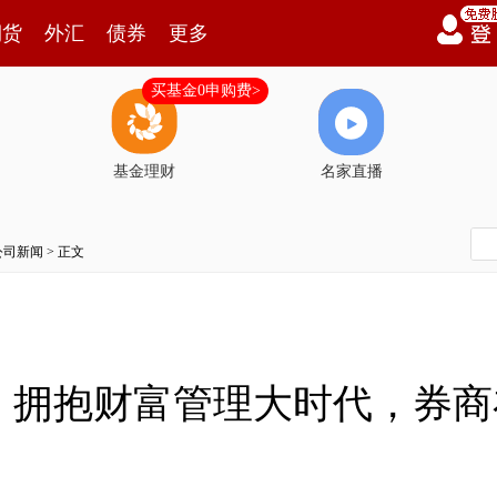
期货
外汇
债券
更多
买基金0申购费>
基金理财
名家直播
公司新闻
> 正文
：拥抱财富管理大时代，券商