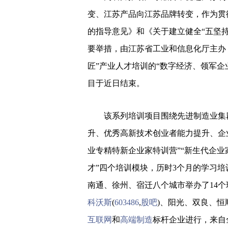
变、江苏产品向江苏品牌转变，作为贯
的指导意见》和《关于建立健全“五坚
要举措，由江苏省工业和信息化厅主办，
匠”产业人才培训的“数字经济、领军企
目于近日结束。
该系列培训项目围绕先进制造业集群
升、优秀高新技术创业者能力提升、企
业专精特新企业家特训营”“新生代企业
才”四个培训模块，历时3个月的学习
南通、徐州、宿迁八个城市举办了14
科沃斯
(
603486
,
股吧
)、阳光、双良、恒
互联网
和
高端制造
标杆企业进行，来自全