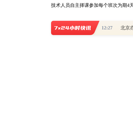
技术人员自主择课参加每个班次为期4
创新驱动 赋能中小企业转型升级
12:27
北京
随着经济发展由量向质转型，中小企
会发展中起着轻重的作用。为夯实制造业
苏省“英才名匠”产业人才培训——中小
启动，该培训分三期于南京、南通、扬州
踩准发展节拍，创新驱动转型。三期课
术创新管理与知识产权保护”“信息化升
创新、智能化改造等多角度激活中小企
南京优倍电气有限公司、南通振康焊接
标杆企业，探索新时代企业发展的转型