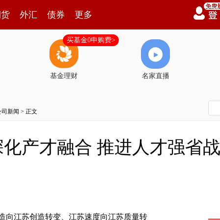
期货
外汇
债券
更多
买基金0申购费>
基金理财
名家直播
公司新闻
> 正文
深化产才融合 推进人才强省
向江苏创造转变、江苏速度向江苏质量转