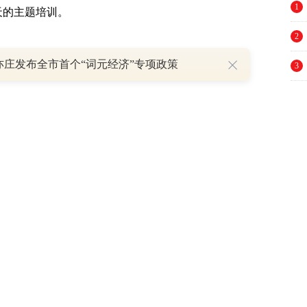
1
天的主题培训。
2
亦庄发布全市首个“词元经济”专项政策
3
4
业作为经济发展的主力军，在国民经济与社
强省基础，引导中小企业转型升级，2020江
5
企业专精特新企业家特训营项目于9月26日应势
6
举行，累计200余名企业负责人参加。
7
程紧扣“提升企业精细化生产管理水平”“技
8
级与数字化转型”主题展开，从经营管理、技术
9
业活力。理论为基，实践为要。学员先后探访
10
机电有限公司、江苏豪纬交通集团有限公司等
之策。