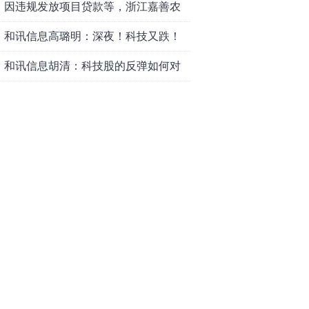
因违规发放项目贷款等，浙江嘉善农
村商业银行股份有限公司被罚款230万
和讯信息高璐明：深夜！科技又跌！
元
今天会跌吗？
和讯信息胡清：科技股的反弹如何对
待？
和讯信息蒲宇宁：光头阳线逆袭，新
主线已浮现？周五大盘怎么走？
和讯信息陈炜：煤炭反弹，能追吗？
八月主线看哪？
和讯信息李梦琪：科技普反结束？
和讯信息吕妮蔓：风格开始切换了，
周五干万注意
和讯信息杨玉杰：指数红了，但这个
信号警惕！
和讯信息文太彬：科技连涨3天，明天
会迎来分化？
和讯信息杨德勇：反弹熄火？