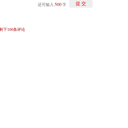
500
提 交
还可输入
字
剩下
100
条评论
讯网无关。和讯网站对文中陈述、观点判断保持中立，不对所包含内容的准确性、可靠
仅作参考，并请自行承担全部责任。