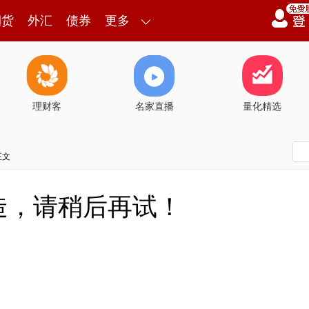
期货
外汇
债券
更多
理财客
名家直播
量化精选
正文
造，请稍后再试！