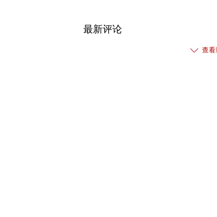
最新评论
查看
热门关注
【免责声明】本文仅代表作者本人观点，与和