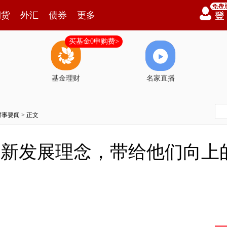
期货
外汇
债券
更多
买基金0申购费>
基金理财
名家直播
时事要闻
> 正文
国的新发展理念，带给他们向上