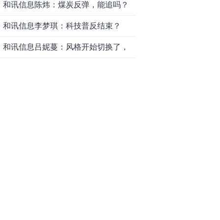
和讯信息陈炜：煤炭反弹，能追吗？
八月主线看哪？
和讯信息李梦琪：科技普反结束？
和讯信息吕妮蔓：风格开始切换了，
周五干万注意
和讯信息杨玉杰：指数红了，但这个
信号警惕！
和讯信息文太彬：科技连涨3天，明天
会迎来分化？
和讯信息杨德勇：反弹熄火？
和讯信息王海洋：大盘低开高走，反
弹结束了吗？
和讯信息胡云龙：这个位置最重要的
是什么？
和讯信息郭旭光：连涨三天何去何
从？主力思维轻松应对
和讯信息陈晓俊：接下来行情怎么
走？