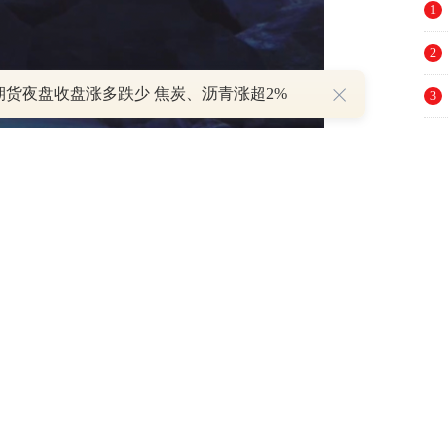
1
2
期货夜盘收盘涨多跌少 焦炭、沥青涨超2%
3
4
5
6
7
8
9
10