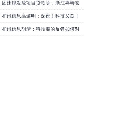
因违规发放项目贷款等，浙江嘉善农
村商业银行股份有限公司被罚款230万
和讯信息高璐明：深夜！科技又跌！
元
今天会跌吗？
和讯信息胡清：科技股的反弹如何对
待？
和讯信息蒲宇宁：光头阳线逆袭，新
主线已浮现？周五大盘怎么走？
和讯信息陈炜：煤炭反弹，能追吗？
八月主线看哪？
和讯信息李梦琪：科技普反结束？
和讯信息吕妮蔓：风格开始切换了，
周五干万注意
和讯信息杨玉杰：指数红了，但这个
信号警惕！
和讯信息文太彬：科技连涨3天，明天
会迎来分化？
和讯信息杨德勇：反弹熄火？