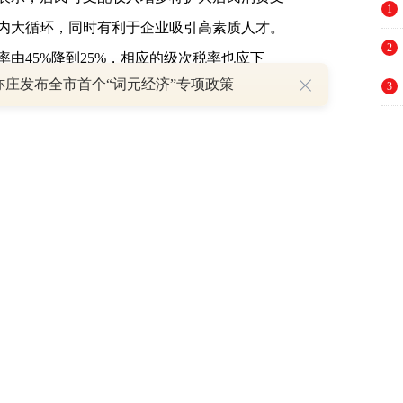
1
内大循环，同时有利于企业吸引高素质人才。
2
由45%降到25%，相应的级次税率也应下
亦庄发布全市首个“词元经济”专项政策
3
4
三次提高个税起征点，但总体上减税效果仍较
5
.2个百分点左右。由此看来，在国际和国内都
6
、薪金项目为主的个人所得税税率尤其是45%
当前经济形势下，要实施扩大内需战略，就要
7
动消费升级、投资结构优化、释放城镇化内需
8
低个人所得税税率有利于刺激居民消费拉动内
9
能帮助消费者拿到真金白银的实惠。消费者的
10
费。