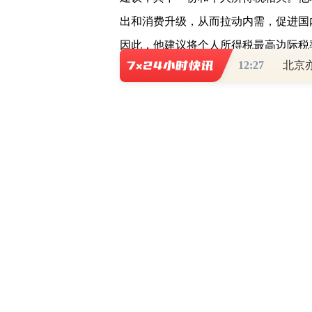
出和消费升级，从而拉动内需，促进国
因此，他建议将个人所得税最高边际税率
12:27
北京
降。
朱列玉表示，最近十余年，国家曾
为有限，每次减少的个人所得税占比仅0
主张降低税率的大背景下，我国以工资
的最高税率，确有降低的必要。尤其在
以满足国内需求为出发点和落脚点，推
潜力、推动中等收入群体扩围增收。降
需。如果能切实降低个税税率，将有可
钱包鼓起来了，才有动力进一步推动消