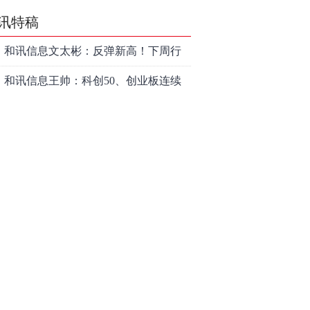
讯特稿
和讯信息文太彬：反弹新高！下周行
情怎么走？
和讯信息王帅：科创50、创业板连续
反弹之后，重要防守线已出现
和讯信息贾善峰：3900点警钟敲响，
主力正在暗中布局！
和讯信息李国培：大盘和大科技是反
转？还是反弹？
和讯信息余兴栋：重回3900，下周稳
了吗？
和讯信息齐俊强：缩量涨还会涨！
和讯信息王钊：下周关注这个补涨机
会
和讯信息胡云龙：调整，什么时候来
中际旭创大跳水！光模块信仰崩塌