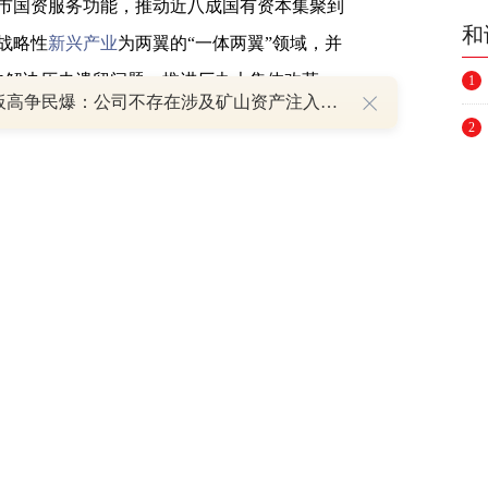
市国资服务功能，推动近八成国有资本集聚到
和
战略性
新兴产业
为两翼的“一体两翼”领域，并
加快解决历史遗留问题，推进厂办大集体改革、
1
8天7板高争民爆：公司不存在涉及矿山资产注入和重大资产重组的具体计划
现“僵尸企业”基本出清。
2
3
业不同功能分类，开展职业经理人薪酬制度改
4
目标，健全差异化薪酬分配体系；深圳大力推行
企业家和职业经理人的管理选用限制，激励约
5
6
7
革领导小组决定将上海、深圳作为首批综改试验
域和关键环节改革专项工作。
8
9
武汉、陕西西安、山东青岛四地被列为第二批综改