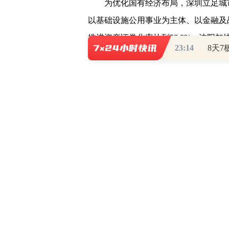
为优化国有经济布局，深圳立足城
以基础设施公用事业为主体、以金融及
推进资产证券化率达到58.8%；沈阳
23:14
国企退休人员社会化管理全面完成，实
着眼于激发活力，上海根据市属企
革，“一人一约”明确权利义务、业绩
国企领导人员市场化选聘，打破对优秀
束机制改革突出“考核刚性”。
2019年7月，国务院国有企业改
区，同时选择沈阳开展国资国企重点领
2020年12月，浙江杭州、湖北