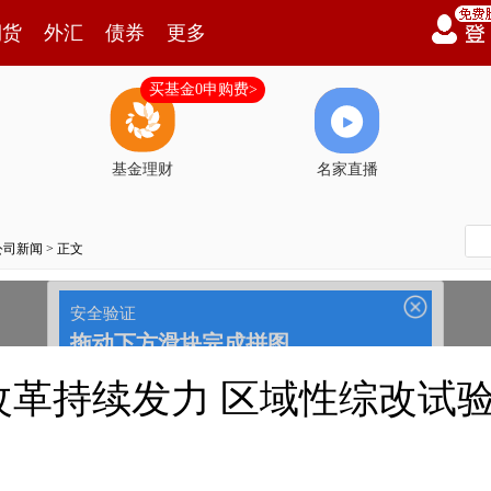
期货
外汇
债券
更多
买基金0申购费>
基金理财
名家直播
公司新闻
> 正文
改革持续发力 区域性综改试