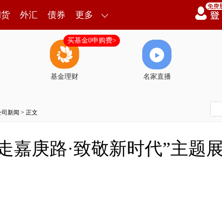
期货
外汇
债券
更多
买基金0申购费>
基金理财
名家直播
公司新闻
> 正文
走嘉庚路·致敬新时代”主题