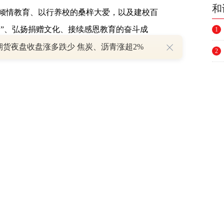
和
倾情教育、以行养校的桑梓大爱，以及建校百
神”、弘扬捐赠文化、接续感恩教育的奋斗成
1
期货夜盘收盘涨多跌少 焦炭、沥青涨超2%
2
3
育。厦门大学一位同学说:“更加深入了解了
4
很重要的启发，作为厦大学子，我们将不断传
量。”
5
6
7
办的“重走嘉庚路，致敬新时代”主题系列活动
8
嘉庚精神及华侨华人参加祖国建设成果展”，该
9
侨界社团联会主办，厦门国际银行、集友银行
10