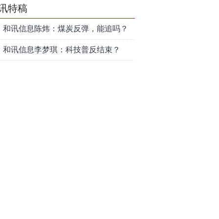
讯特稿
和讯信息陈炜：煤炭反弹，能追吗？
八月主线看哪？
和讯信息李梦琪：科技普反结束？
和讯信息吕妮蔓：风格开始切换了，
周五干万注意
和讯信息杨玉杰：指数红了，但这个
信号警惕！
和讯信息文太彬：科技连涨3天，明天
会迎来分化？
和讯信息杨德勇：反弹熄火？
和讯信息王海洋：大盘低开高走，反
弹结束了吗？
和讯信息胡云龙：这个位置最重要的
是什么？
和讯信息郭旭光：连涨三天何去何
从？主力思维轻松应对
和讯信息陈晓俊：接下来行情怎么