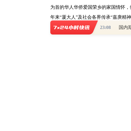
为首的华人华侨爱国荣乡的家国情怀，
年来“厦大人”及社会各界传承“嘉庚精
果。
23:08
国内
期间，参访者纷纷表示很受启迪与教
嘉庚精神的内涵，对接下来的人生路有
承和弘扬嘉庚精神，为社会发展贡献力
让新时代“嘉庚精神”永不褪色
据悉，本次展览源起2019年成功举
香港站之“华侨旗帜·民族光辉——传承
展览由中华全国归国华侨联合会与香港