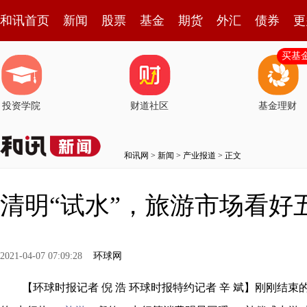
和讯首页
新闻
股票
基金
期货
外汇
债券
更
买基
投资学院
财道社区
基金理财
和讯网
>
新闻
>
产业报道
> 正文
清明“试水”，旅游市场看好
2021-04-07 07:09:28
环球网
【环球时报记者 倪 浩 环球时报特约记者 辛 斌】刚刚结