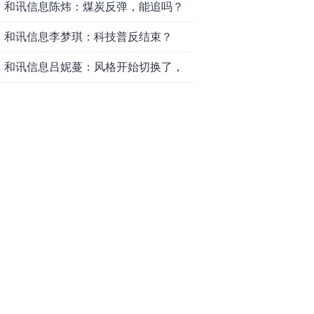
和讯信息陈炜：煤炭反弹，能追吗？
八月主线看哪？
和讯信息李梦琪：科技普反结束？
和讯信息吕妮蔓：风格开始切换了，
周五干万注意
和讯信息杨玉杰：指数红了，但这个
信号警惕！
和讯信息文太彬：科技连涨3天，明天
会迎来分化？
和讯信息杨德勇：反弹熄火？
和讯信息王海洋：大盘低开高走，反
弹结束了吗？
和讯信息胡云龙：这个位置最重要的
是什么？
和讯信息郭旭光：连涨三天何去何
从？主力思维轻松应对
和讯信息陈晓俊：接下来行情怎么
走？