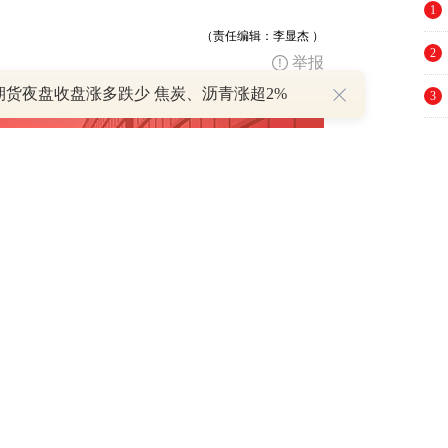
1
（责任编辑：李显杰 ）
2
举报
期货夜盘收盘涨多跌少 焦炭、沥青涨超2%
3
4
5
6
7
跟帖用户自律公约
8
9
500
提 交
还可输入
字
10