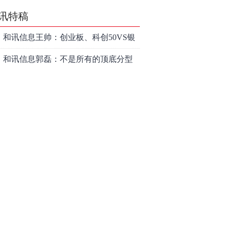
讯特稿
和讯信息王帅：创业板、科创50VS银
行，底部区间与顶部区间
和讯信息郭磊：不是所有的顶底分型
都是顶底！
和讯信息石路：还在看消息炒股吗？
上海警方成功侦破一起金融领域非法
代理维权敲诈勒索案件
亮剑金融黑灰产 护航营商好环境——
上海普陀严打“代理维权”敲诈犯罪、筑
【投资者教育】证券投顾行业首例以
牢金融法治屏障
敲诈勒索罪定罪的非法代理维权案二
和讯信息李梦琪：炒股后才明白的九
审宣判，主犯获刑五年
个人生道理
和讯信息陈乔文：下半年的行情启动
了
和讯信息张平：A股4连阳后，踏空怎