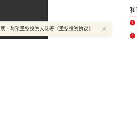
和
1
*ST发展：与预重整投资人签署《重整投资协议》 股票复牌
2
3
4
5
天上的星辰皎皎，他们追求的真理却已不再像
花，一开开到穷人家……”1920年，毛泽东返
6
生活。在长沙市望麓园附近的船山书院内，杨
7
5年春节刚过，杨开慧就带着孩子跟随毛泽东来
8
光。在韶山，毛泽东时常与杨开慧一起走村串
9
杨开慧教唱的一首《金花籽》……中央广播电