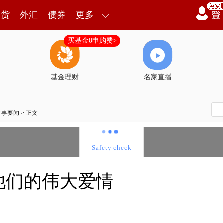
期货
外汇
债券
更多
买基金0申购费>
基金理财
名家直播
时事要闻
> 正文
他们的伟大爱情