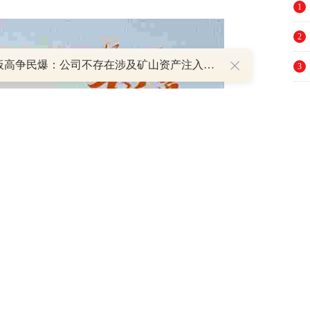
1
2
8天7板高争民爆：公司不存在涉及矿山资产注入和重大资产重组的具体计划
3
4
5
6
7
8
9
10