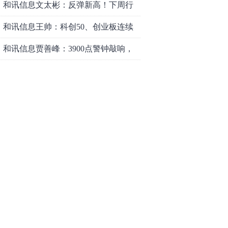
和讯信息文太彬：反弹新高！下周行
情怎么走？
和讯信息王帅：科创50、创业板连续
反弹之后，重要防守线已出现
和讯信息贾善峰：3900点警钟敲响，
主力正在暗中布局！
和讯信息李国培：大盘和大科技是反
转？还是反弹？
和讯信息余兴栋：重回3900，下周稳
了吗？
和讯信息齐俊强：缩量涨还会涨！
和讯信息王钊：下周关注这个补涨机
会
和讯信息胡云龙：调整，什么时候来
中际旭创大跳水！光模块信仰崩塌
了？
中一签缴款7.54万！宇树科技下周一打
新，A股机器人"朋友圈"全曝光