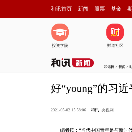
和讯首页
新闻
股票
基金
投资学院
财道社区
和讯网
>
新闻
>
好“young”的
2021-05-02 15:58:06
和讯
央视网
编者按：“当代中国青年是与新时