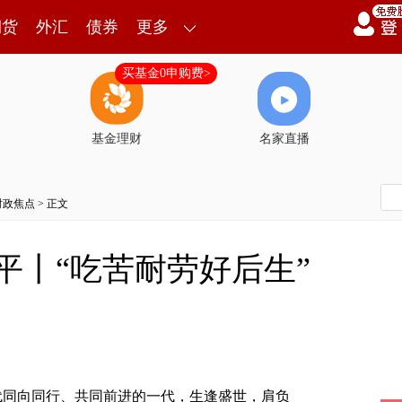
期货
外汇
债券
更多
买基金0申购费>
基金理财
名家直播
时政焦点
> 正文
习近平丨“吃苦耐劳好后生”
代同向同行、共同前进的一代，生逢盛世，肩负