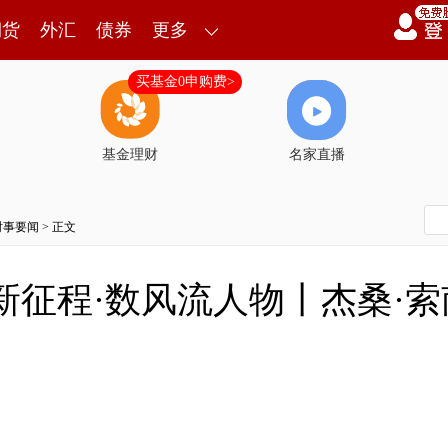
期货
外汇
债券
更多
买基金0申购费>
基金理财
名家直播
时事要闻
> 正文
新征程·数风流人物丨杰桑·