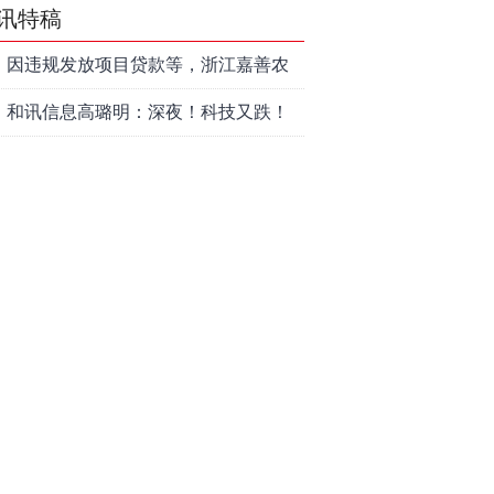
讯特稿
因违规发放项目贷款等，浙江嘉善农
村商业银行股份有限公司被罚款230万
和讯信息高璐明：深夜！科技又跌！
元
今天会跌吗？
和讯信息胡清：科技股的反弹如何对
待？
和讯信息蒲宇宁：光头阳线逆袭，新
主线已浮现？周五大盘怎么走？
和讯信息陈炜：煤炭反弹，能追吗？
八月主线看哪？
和讯信息李梦琪：科技普反结束？
和讯信息吕妮蔓：风格开始切换了，
周五干万注意
和讯信息杨玉杰：指数红了，但这个
信号警惕！
和讯信息文太彬：科技连涨3天，明天
会迎来分化？
和讯信息杨德勇：反弹熄火？