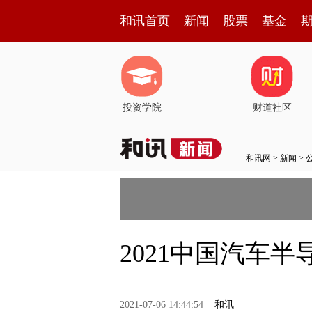
和讯首页
新闻
股票
基金
投资学院
财道社区
和讯网
>
新闻
>
2021中国汽车
2021-07-06 14:44:54
和讯