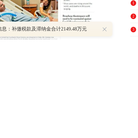
1
2
息：补缴税款及滞纳金合计2149.48万元
3
4
5
6
章位置。
7
8
随着新华社报道获得广泛传播，这个针对中国
9
黑者的气焰。
10
卢姆的美国科研人员。在他的推波助澜之下，有