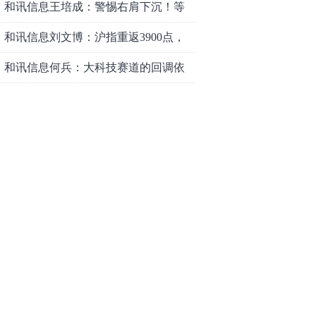
和讯信息王培成：警惕右肩下沉！等
风来！
和讯信息刘文博：沪指重返3900点，
行情或仍有期待
和讯信息何兵：大科技赛道的回调依
旧是布局机会
和讯信息魏玉根：科技见好收了
和讯信息李景峰：大盘走的不错，注
意这个结构！
和讯信息刘文博：指数冲高回落，注
意三个现象
和讯信息李永熙：多观察盘面变化，
耐心等待成交量放大
和讯信息李景峰：今天要回调？注意
这个信号！
和讯信息李聪：市场反弹周期将得以
延长
和讯信息李瑛：亏钱VS赚钱