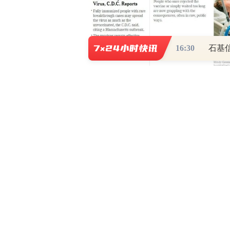
16:30
石基信
7月30日《纽约时报》首页相关文
真相虽然可能迟到，但不会缺席。
的新冠溯源阴谋论被成功击破，打击抹
事件始作俑者是一个名为杰西·布