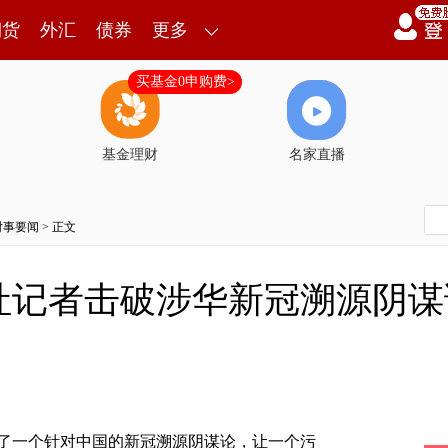
期货
外汇
债券
更多
买基金0申购费>
基金理财
名家直播
时事要闻
> 正文
社记者击破涉华新冠溯源阴谋
了一个针对中国的新冠溯源阴谋论，让一个污