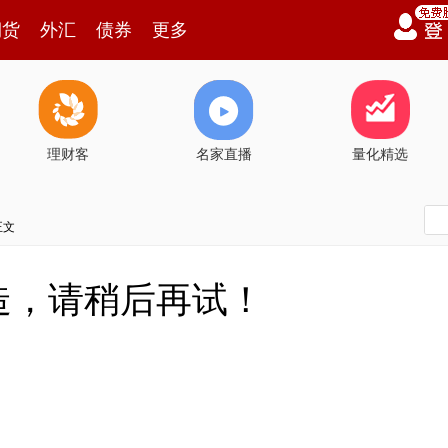
期货
外汇
债券
更多
理财客
名家直播
量化精选
正文
造，请稍后再试！