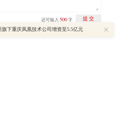
500
提 交
还可输入
字
斯旗下重庆凤凰技术公司增资至5.5亿元
剩下
100
条评论
P
重磅利好刺激叠加估值修复预期 主力逆势抄底一只中药龙头股
16 07:29
簧没坏，只是暂时被压住