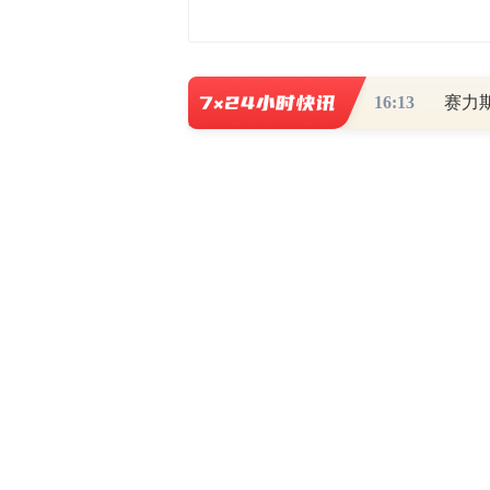
16:13
赛力
最新评论
查看
热门关注
财道头条
财经热点尽在和讯财经AP
秦蠡论股专栏 07-
【日报】弹