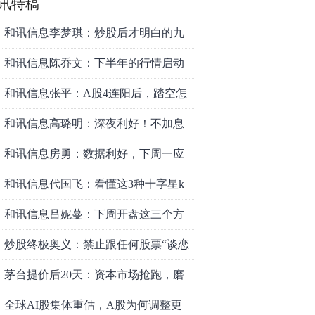
讯特稿
和讯信息李梦琪：炒股后才明白的九
个人生道理
和讯信息陈乔文：下半年的行情启动
了
和讯信息张平：A股4连阳后，踏空怎
么办？结构性回补！
和讯信息高璐明：深夜利好！不加息
了？周一还能涨吗？
和讯信息房勇：数据利好，下周一应
对方案
和讯信息代国飞：看懂这3种十字星k
线形态
和讯信息吕妮蔓：下周开盘这三个方
向，还有仓位的朋友一定要拿稳了
炒股终极奥义：禁止跟任何股票“谈恋
爱”
茅台提价后20天：资本市场抢跑，磨
底属于现实
全球AI股集体重估，A股为何调整更