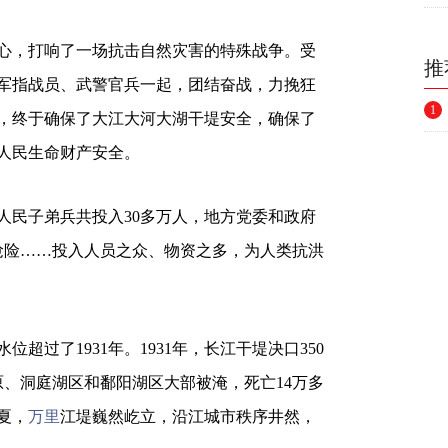
心，打响了一场抗击自然灾害的特殊战争。受
推
军指战员、武警官兵一起，团结奋战，力挽狂
1
，终于确保了大江大河大湖干堤安全，确保了
人民生命财产安全。
人民子弟兵共投入30多万人，地方党委和政府
洪抢险……投入人员之众、物资之多，为人类抗洪
位超过了1931年。1931年，长江干堤决口350
原、洞庭湖区和鄱阳湖区大部被淹，死亡14万多
夏，
万里
江堤巍然屹立，沿江城市秩序井然，