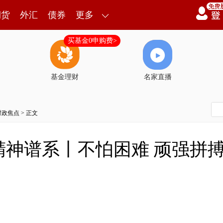
期货
外汇
债券
更多
买基金0申购费>
基金理财
名家直播
时政焦点
> 正文
精神谱系丨不怕困难 顽强拼