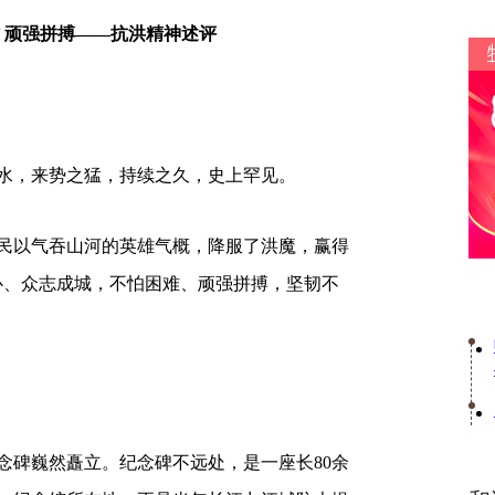
 顽强拼搏——抗洪精神述评
洪水，来势之猛，持续之久，史上罕见。
民以气吞山河的英雄气概，降服了洪魔，赢得
心、众志成城，不怕困难、顽强拼搏，坚韧不
念碑巍然矗立。纪念碑不远处，是一座长80余