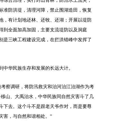
持综合治理，实行封山育林，防治水土流失，
标准防洪堤，清理河障，禁止围湖造田，恢复
地，有计划地还林、还牧、还湖；开展以堤防
得到全面加高加固，主要支流堤防以及洞庭
别是三峡工程建设完成，在拦洪错峰中发挥了
到中华民族生存和发展的长远大计。
安徽考察调研，将防汛救灾和治河治江治湖作为考
公移山、大禹治水，中华民族同自然灾害斗了几
斗下去。这个斗不是跟老天爷作对，而是要尊
灾害，与自然和谐相处。”