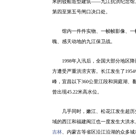
米的驳船造型建筑——九江抗洪纪念馆
第四至第五号闸口决口处。
馆内一件件实物、一帧帧影像、一
魄、感天动地的九江保卫战。
1998年入汛后，全国大部分地区
方遭受严重洪涝灾害。长江发生了195
峰，宜昌以下360公里江段和洞庭湖
曾出现45.22米高水位。
几乎同时，嫩江、松花江发生超历
域的西江和福建闽江也一度发生大洪水
吉林
、内蒙古等省区沿江沿湖的众多城