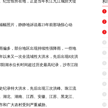
和
。纪念馆所在地，正是当年长江九江城防大堤
1
2
幅幅照片，静静地诉说着23年前那场惊心动
3
4
降雨偏多，部分地区出现持续性强降雨，一些地
5
4年以来又一次全流域性大洪水，先后出现8次洪
6
、鄱阳湖水位长时间超过历史最高纪录，沙市江段
7
8
史纪录特大洪水，先后出现三次洪峰。珠江流
9
。湖北、湖南、江西、安徽、江苏、黑龙江、
市和广大农村受到严重威胁。
10