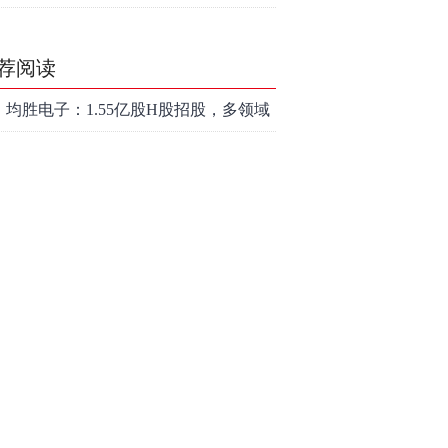
深，却率先反弹？
荐阅读
均胜电子：1.55亿股H股招股，多领域
发展势头好