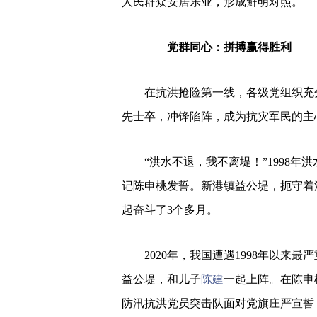
人民群众安居乐业，形成鲜明对照。
党群同心：拼搏赢得胜利
在抗洪抢险第一线，各级党组织充
先士卒，冲锋陷阵，成为抗灾军民的主
“洪水不退，我不离堤！”1998
记陈申桃发誓。新港镇益公堤，扼守着
起奋斗了3个多月。
2020年，我国遭遇1998年以
益公堤，和儿子
陈建
一起上阵。在陈申
防汛抗洪党员突击队面对党旗庄严宣誓