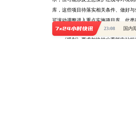
库，这些项目待落实相关条件、做好与
可滚动调整进入重点实施项目库，此类项
23:08
国内
《规划》要求加快抽水蓄能电站核准
长期规划，结合本地区实际情况，统筹
核、能开尽开的原则，在规划重点实施项
抽水蓄能投产总规模较“十三五”翻一番，
投产总规模较“十四五”再翻一番，达到1
比例大规模发展需求的，技术先进、管
业，培育形成一批抽水蓄能大型骨干企
《规划》提出了抽水蓄能发展主要任
留发展空间；二是加强规划站点储备和