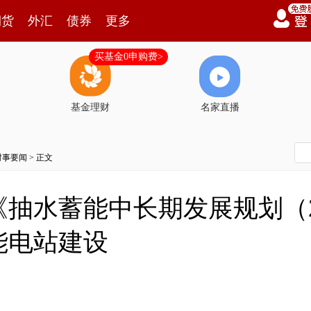
期货
外汇
债券
更多
买基金0申购费>
基金理财
名家直播
时事要闻
> 正文
抽水蓄能中长期发展规划（202
能电站建设