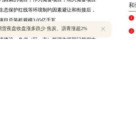
和
生态保护红线等环境制约因素避让和衔接后，
1
目总装机规模3.05亿千瓦。
期货夜盘收盘涨多跌少 焦炭、沥青涨超2%
2
建设，各省（区、市）能源主管部门根据中
3
电力系统需求、新能源发展等，按照能核尽
4
目库内核准建设抽水蓄能电站。到2025年，
达到6200万千瓦以上；到2030年，抽水蓄能
5
.2亿千瓦左右；到2035年，形成满足新能源高
6
理优质、国际竞争力强的抽水蓄能现代化产
7
业。
8
务。一是做好资源站点保护，为抽水蓄能预
9
管理，滚动开展抽水蓄能站点资源普查和项目
10