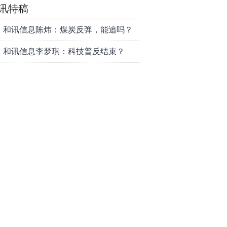
讯特稿
和讯信息陈炜：煤炭反弹，能追吗？
八月主线看哪？
和讯信息李梦琪：科技普反结束？
和讯信息吕妮蔓：风格开始切换了，
周五干万注意
和讯信息杨玉杰：指数红了，但这个
信号警惕！
和讯信息文太彬：科技连涨3天，明天
会迎来分化？
和讯信息杨德勇：反弹熄火？
和讯信息王海洋：大盘低开高走，反
弹结束了吗？
和讯信息胡云龙：这个位置最重要的
是什么？
和讯信息郭旭光：连涨三天何去何
从？主力思维轻松应对
和讯信息陈晓俊：接下来行情怎么