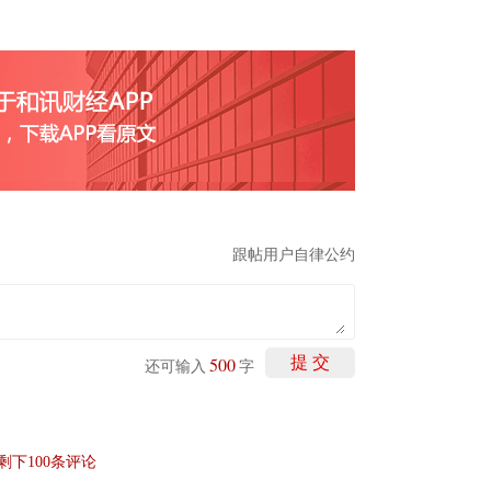
跟帖用户自律公约
500
提 交
还可输入
字
剩下
100
条评论