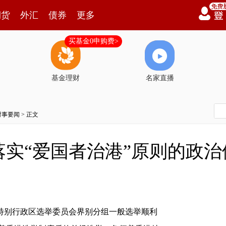
期货
外汇
债券
更多
买基金0申购费>
基金理财
名家直播
时事要闻
> 正文
落实“爱国者治港”原则的政
香港特别行政区选举委员会界别分组一般选举顺利