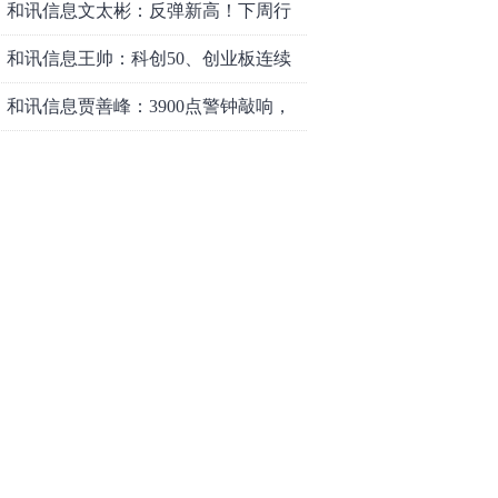
和讯信息文太彬：反弹新高！下周行
情怎么走？
和讯信息王帅：科创50、创业板连续
反弹之后，重要防守线已出现
和讯信息贾善峰：3900点警钟敲响，
主力正在暗中布局！
和讯信息李国培：大盘和大科技是反
转？还是反弹？
和讯信息余兴栋：重回3900，下周稳
了吗？
和讯信息齐俊强：缩量涨还会涨！
和讯信息王钊：下周关注这个补涨机
会
和讯信息胡云龙：调整，什么时候来
中际旭创大跳水！光模块信仰崩塌
了？
中一签缴款7.54万！宇树科技下周一打
新，A股机器人"朋友圈"全曝光