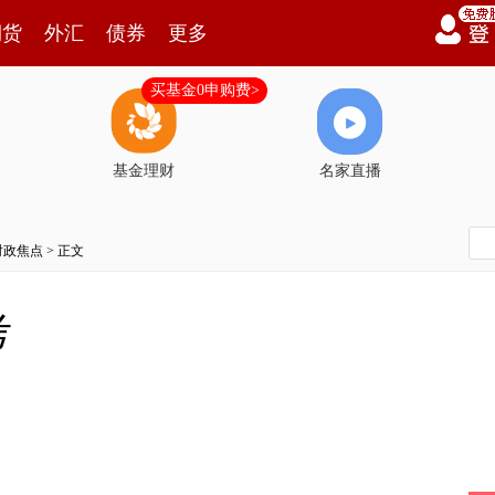
期货
外汇
债券
更多
买基金0申购费>
基金理财
名家直播
时政焦点
> 正文
考