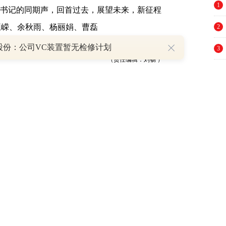
1
书记的同期声，回首过去，展望未来，新征程
王嵘、余秋雨、杨丽娟、曹磊
2
股份：公司VC装置暂无检修计划
3
（责任编辑：刘畅 ）
4
观点，不代表和讯网立场。投资者据此操作，
5
6
举报
7
跟帖用户自律公约
8
9
10
500
提 交
还可输入
字