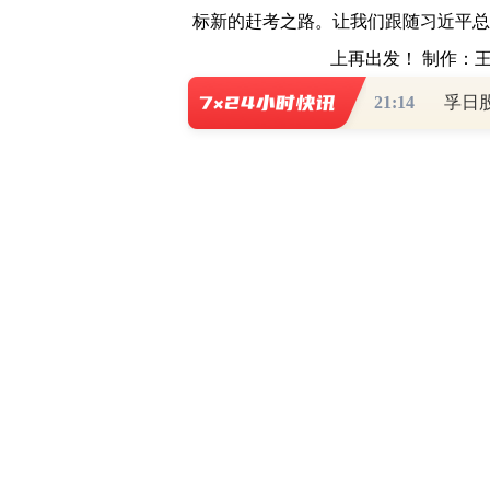
标新的赶考之路。让我们跟随习近平总
上再出发！ 制作：
21:14
孚日
【免责声明】本文仅代表合作供稿方
风险请自担。
0
写评论
已有
条评论