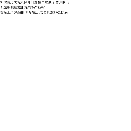
和你侃：大A未迎开门红怕再次寒了散户的心
长城影视控股股东增持“未果”
看赌王何鸿燊的传奇经历 成功真没那么容易