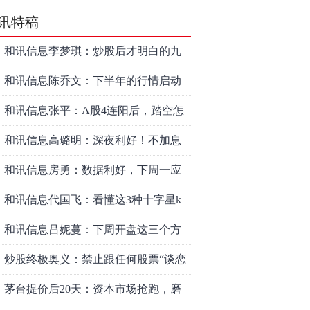
讯特稿
和讯信息李梦琪：炒股后才明白的九
个人生道理
和讯信息陈乔文：下半年的行情启动
了
和讯信息张平：A股4连阳后，踏空怎
么办？结构性回补！
和讯信息高璐明：深夜利好！不加息
了？周一还能涨吗？
和讯信息房勇：数据利好，下周一应
对方案
和讯信息代国飞：看懂这3种十字星k
线形态
和讯信息吕妮蔓：下周开盘这三个方
向，还有仓位的朋友一定要拿稳了
炒股终极奥义：禁止跟任何股票“谈恋
爱”
茅台提价后20天：资本市场抢跑，磨