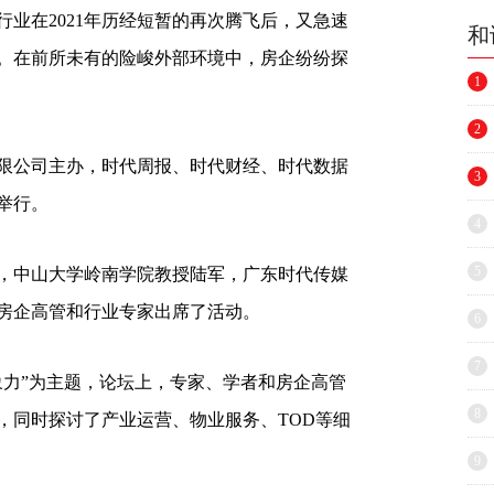
行业在2021年历经短暂的再次腾飞后，又急速
和
。在前所未有的险峻外部环境中，房企纷纷探
1
2
限公司主办，时代周报、时代财经、时代数据
3
功举行。
4
5
，中山大学岭南学院教授陆军，广东时代传媒
房企高管和行业专家出席了活动。
6
7
力”为主题，论坛上，专家、学者和房企高管
8
，同时探讨了产业运营、物业服务、TOD等细
9