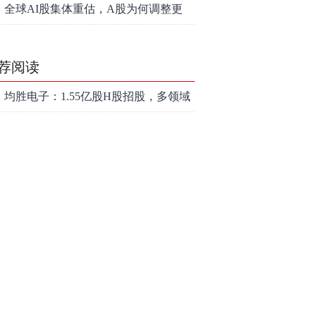
底属于现实
全球AI股集体重估，A股为何调整更
深，却率先反弹？
荐阅读
均胜电子：1.55亿股H股招股，多领域
发展势头好