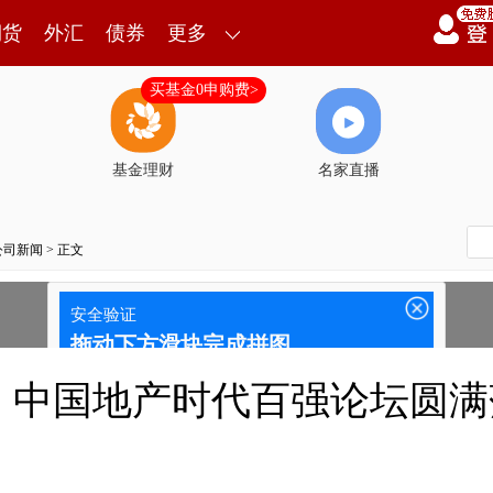
期货
外汇
债券
更多
买基金0申购费>
基金理财
名家直播
公司新闻
> 正文
，中国地产时代百强论坛圆满