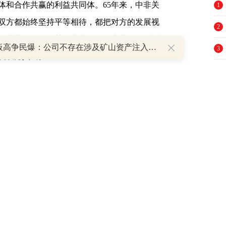
体和合作共赢的利益共同体。65年来，中非关
1
双方都始终坚持平等相待，都把对方的发展视
2
促进共同发展繁荣，为践行全人类共同价值树
8天7板高争民爆：公司不存在涉及矿山资产注入和重大资产重组的具体计划
3
及双方人民。
4
肺炎疫情全球大流行交织影响，包括中非在
5
加殷切，对公平正义的呼声更加强烈，对合作
6
求更加迫切。人类面临的众多问题需要世界各
7
际体系、以国际法为基础的国际秩序、以联合
本准则需要世界各国共同维护、践行。为此，
8
人类的共同价值以推动构建人类命运共同体。
9
10
思想政治理论课教学改革创新中心