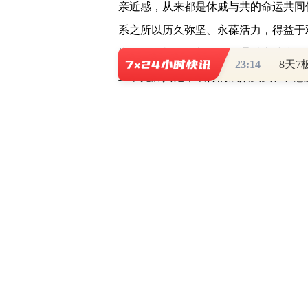
亲近感，从来都是休戚与共的命运共同
系之所以历久弥坚、永葆活力，得益于
为自己的机遇，都在积极通过真诚合作
23:14
立了光辉典范，取得的成效实实在在惠
当前，世界百年未有之大变局和新冠
内的世界各国人民对和平发展的期盼更
共赢的追求更加坚定，对团结抗疫的要
国人民共同商量，以联合国为核心的国
国宪章宗旨和原则为基础的国际关系基
世界呼唤真正的多边主义，呼唤践行全
本期特约专家：
王永
祥 兰州大学