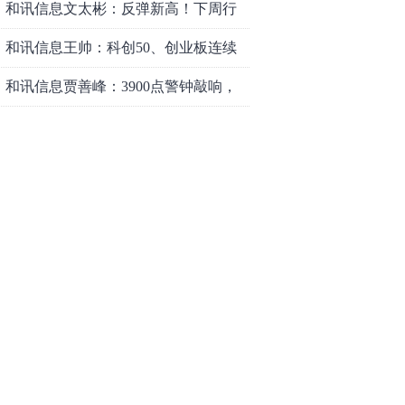
和讯信息文太彬：反弹新高！下周行
情怎么走？
和讯信息王帅：科创50、创业板连续
反弹之后，重要防守线已出现
和讯信息贾善峰：3900点警钟敲响，
主力正在暗中布局！
和讯信息李国培：大盘和大科技是反
转？还是反弹？
和讯信息余兴栋：重回3900，下周稳
了吗？
和讯信息齐俊强：缩量涨还会涨！
和讯信息王钊：下周关注这个补涨机
会
和讯信息胡云龙：调整，什么时候来
中际旭创大跳水！光模块信仰崩塌
了？
中一签缴款7.54万！宇树科技下周一打
新，A股机器人"朋友圈"全曝光