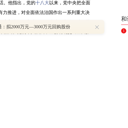
话。他指出，党的
十八大
以来，党中央把全面
以有力推进，对全面依法治国作出一系列重大决
和
，完善党领导立法、保证执法、支持司法、带
：拟2000万元—3000万元回购股份
1
体格局。党的十八届四中全会明确提出全面推
会主义法治体系、建设社会主义法治国家。我
2
党的领导、人民当家作主、依法治国有机统
3
政共同推进，坚持法治国家、法治政府、法治
4
，统筹推进
法律
规范体系、法治实施体系、法
体系建设，推动中国特色社会主义法治体系建
5
6
7
建设社会主义现代化国家、向第二个百年奋斗
8
贯彻新发展理念，构建新发展格局，推动高质
公平、正义、安全、环境等日益增长的要求，