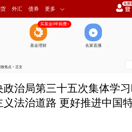
期货
外汇
债券
更多
买基金0申购费>
基金理财
名家直播
时政焦点
> 正文
央政治局第三十五次集体学习
主义法治道路 更好推进中国