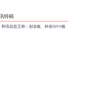
讯特稿
和讯信息王帅：创业板、科创50VS银
行，底部区间与顶部区间
和讯信息郭磊：不是所有的顶底分型
都是顶底！
和讯信息石路：还在看消息炒股吗？
上海警方成功侦破一起金融领域非法
代理维权敲诈勒索案件
亮剑金融黑灰产 护航营商好环境——
上海普陀严打“代理维权”敲诈犯罪、筑
【投资者教育】证券投顾行业首例以
牢金融法治屏障
敲诈勒索罪定罪的非法代理维权案二
和讯信息李梦琪：炒股后才明白的九
审宣判，主犯获刑五年
个人生道理
和讯信息陈乔文：下半年的行情启动