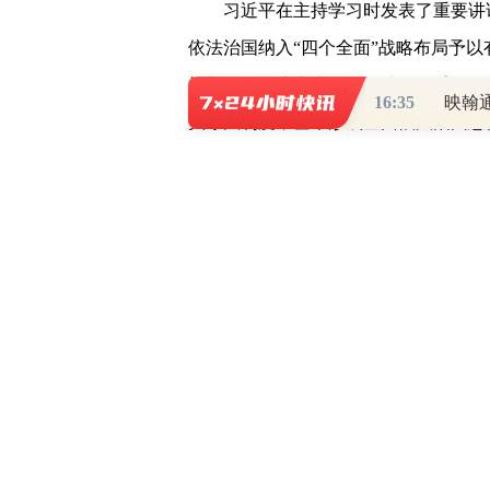
习近平在主持学习时发表了重要讲
依法治国纳入“四个全面”战略布局予
策部署，组建中央全面依法治国委员会
16:35
映翰通
头守法制度，基本形成全面依法治国总
进依法治国的总目标是建设中国特色社
们抓住法治体系建设这个总抓手，坚持
一，坚持依法治国、依法执政、依法行
社会一体建设，全面深化法治领域改革
治监督体系、法治保障体系和党内法规
设取得历史性成就。
习近平强调，我们已经踏上了全面
目标进军的新征程，立足新发展阶段，
量发展，满足人民群众对民主、法治、