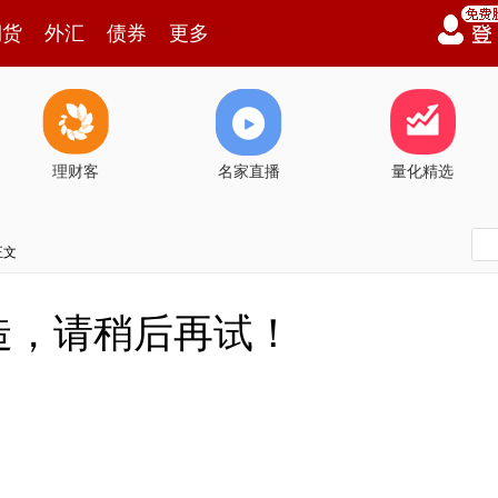
期货
外汇
债券
更多
理财客
名家直播
量化精选
正文
造，请稍后再试！