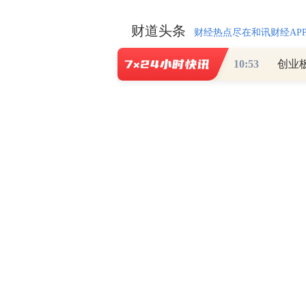
财道头条
财经热点尽在和讯财经AP
10:53
创业
秦蠡论股专栏 07-
【日报】弹
脱水君 07-15 0
【日报】底
脱水君 07-14 0