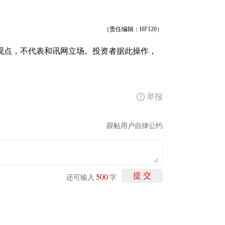
（责任编辑：HF120）
观点，不代表和讯网立场。投资者据此操作，
举报
跟帖用户自律公约
500
提 交
还可输入
字