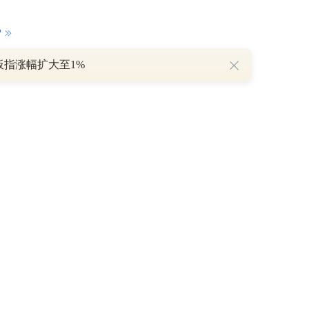
P
板指涨幅扩大至1%
重磅利好刺激叠加估值修复预期 主力逆势抄底一只中药龙头股
16 07:29
簧没坏，只是暂时被压住
8:13
部区间已探明，但过程不会一帆风顺
7:48